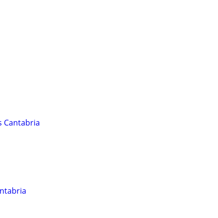
s Cantabria
antabria