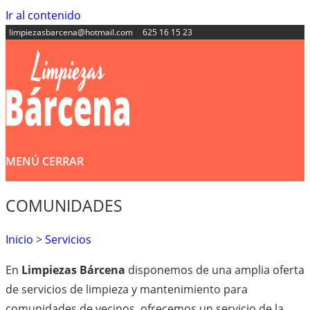
Ir al contenido
limpiezasbarcena@hotmail.com
625 16 15 23
MENÚ
CERRAR
COMUNIDADES
Inicio
>
Servicios
En
Limpiezas Bárcena
disponemos de una amplia oferta
de servicios de limpieza y mantenimiento para
comunidades de vecinos, ofrecemos un servicio de la